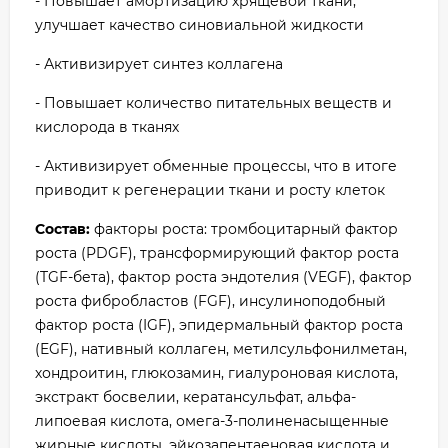
- Повышает амортизацию хрящевой ткани,
улучшает качество синовиальной жидкости
- Активизирует синтез коллагена
- Повышает количество питательных веществ и
кислорода в тканях
- Активизирует обменные процессы, что в итоге
приводит к регенерации ткани и росту клеток
Состав:
факторы роста: тромбоцитарный фактор
роста (PDGF), трансформирующий фактор роста
(TGF-бета), фактор роста эндотелия (VEGF), фактор
роста фибробластов (FGF), инсулиноподобный
фактор роста (IGF), эпидермальный фактор роста
(EGF), нативный коллаген, метилсульфонилметан,
хондроитин, глюкозамин, гиалуроновая кислота,
экстракт босвелии, кератансульфат, альфа-
липоевая кислота, омега-3-полиненасыщенные
жирные кислоты, эйкозапентаеновая кислота и