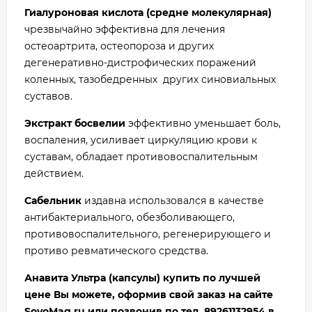
Гиалуроновая кислота (средне молекулярная)
чрезвычайно эффективна для лечения
остеоартрита, остеопороза и других
дегенеративно-дистрофических поражений
коленных, тазобедренных других синовиальных
суставов.
Экстракт босвелии
эффективно уменьшает боль,
воспаления, усиливает циркуляцию крови к
суставам, обладает противовоспалительным
действием.
Сабельник
издавна использовался в качестве
антибактериального, обезболивающего,
противовоспалительного, регенерирующего и
противо ревматического средства.
Анавита Ультра (капсулы) купить по лучшей
цене Вы можете, оформив свой заказ на сайте
SovoMag.ru или позвонив по тел. 89261132954 в