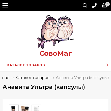
0
СовоМаг
КАТАЛОГ ТОВАРОВ
авная
Каталог товаров
Анавита Ультра (капсулы)
Анавита Ультра (капсулы)